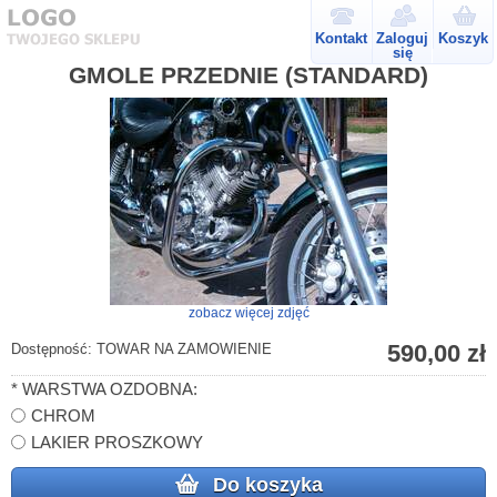
Kontakt
Zaloguj
Koszyk
się
GMOLE PRZEDNIE (STANDARD)
zobacz więcej zdjęć
590,00 zł
Dostępność:
TOWAR NA ZAMÓWIENIE
*
WARSTWA OZDOBNA:
CHROM
LAKIER PROSZKOWY
Do koszyka