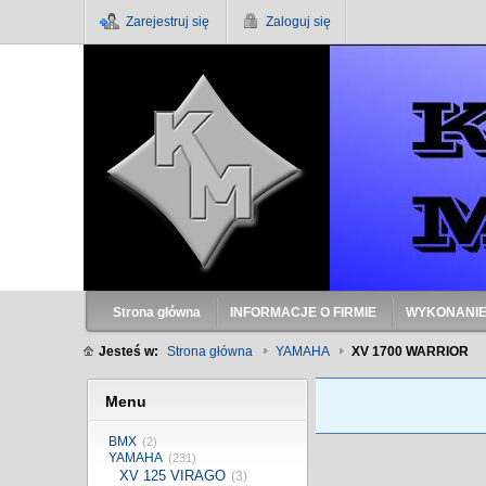
Zarejestruj się
Zaloguj się
Strona główna
INFORMACJE O FIRMIE
WYKONANIE
Jesteś w:
Strona główna
YAMAHA
XV 1700 WARRIOR
Menu
BMX
(2)
YAMAHA
(231)
XV 125 VIRAGO
(3)