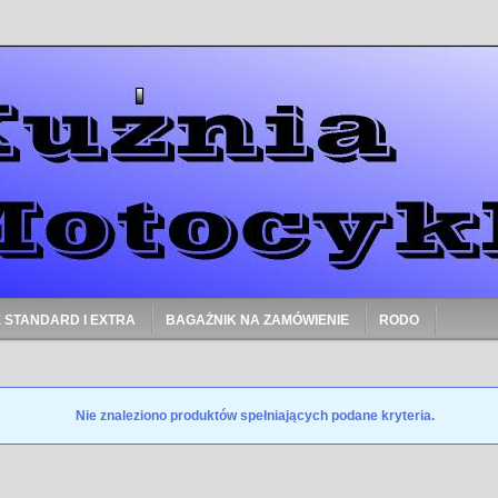
 STANDARD I EXTRA
BAGAŻNIK NA ZAMÓWIENIE
RODO
Nie znaleziono produktów spełniających podane kryteria.