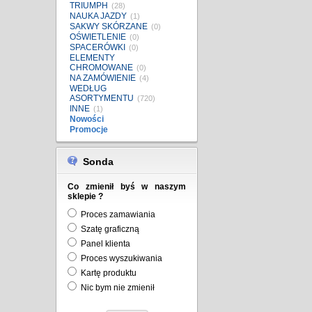
TRIUMPH
(28)
NAUKA JAZDY
(1)
SAKWY SKÓRZANE
(0)
OŚWIETLENIE
(0)
SPACERÓWKI
(0)
ELEMENTY
CHROMOWANE
(0)
NA ZAMÓWIENIE
(4)
WEDŁUG
ASORTYMENTU
(720)
INNE
(1)
Nowości
Promocje
Sonda
Co zmienił byś w naszym
sklepie ?
Proces zamawiania
Szatę graficzną
Panel klienta
Proces wyszukiwania
Kartę produktu
Nic bym nie zmienił