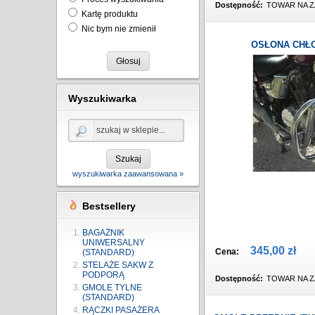
Dostępność:
TOWAR NA Z
Kartę produktu
Nic bym nie zmienił
OSŁONA CHŁO
Głosuj
Wyszukiwarka
Szukaj
wyszukiwarka zaawansowana »
Bestsellery
BAGAŻNIK
UNIWERSALNY
345,00 zł
Cena:
(STANDARD)
STELAŻE SAKW Z
PODPORĄ
Dostępność:
TOWAR NA Z
GMOLE TYLNE
(STANDARD)
RĄCZKI PASAŻERA