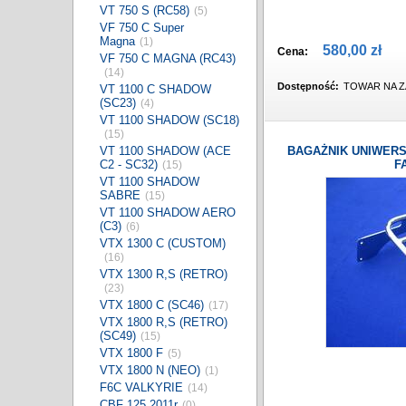
VT 750 S (RC58)
(5)
VF 750 C Super
Magna
(1)
580,00 zł
Cena:
VF 750 C MAGNA (RC43)
(14)
Dostępność:
TOWAR NA Z
VT 1100 C SHADOW
(SC23)
(4)
VT 1100 SHADOW (SC18)
(15)
VT 1100 SHADOW (ACE
BAGAŻNIK UNIWERS
C2 - SC32)
F
(15)
VT 1100 SHADOW
SABRE
(15)
VT 1100 SHADOW AERO
(C3)
(6)
VTX 1300 C (CUSTOM)
(16)
VTX 1300 R,S (RETRO)
(23)
VTX 1800 C (SC46)
(17)
VTX 1800 R,S (RETRO)
(SC49)
(15)
VTX 1800 F
(5)
VTX 1800 N (NEO)
(1)
F6C VALKYRIE
(14)
CBF 125 2011r
(0)