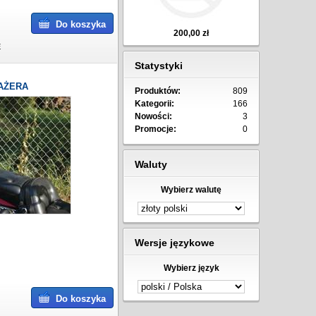
Do koszyka
200,00 zł
E
Statystyki
AŻERA
Produktów:
809
Kategorii:
166
Nowości:
3
Promocje:
0
Waluty
Wybierz walutę
Wersje językowe
Wybierz język
Do koszyka