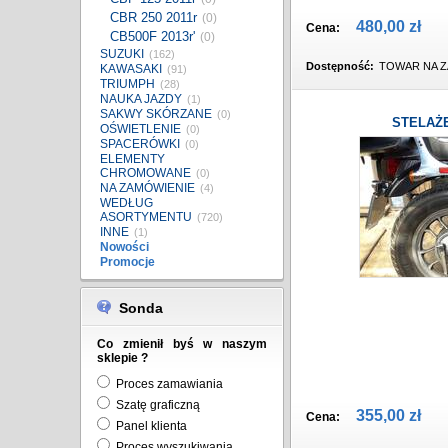
CBR 250 2011r
(0)
480,00 zł
Cena:
CB500F 2013r'
(0)
SUZUKI
(162)
Dostępność:
TOWAR NA Z
KAWASAKI
(91)
TRIUMPH
(28)
NAUKA JAZDY
(1)
SAKWY SKÓRZANE
(0)
STELAŻ
OŚWIETLENIE
(0)
SPACERÓWKI
(0)
ELEMENTY
CHROMOWANE
(0)
NA ZAMÓWIENIE
(4)
WEDŁUG
ASORTYMENTU
(720)
INNE
(1)
Nowości
Promocje
Sonda
Co zmienił byś w naszym
sklepie ?
Proces zamawiania
Szatę graficzną
355,00 zł
Cena:
Panel klienta
Proces wyszukiwania