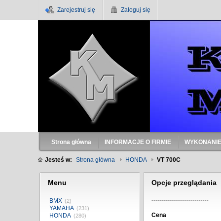
Zarejestruj się
Zaloguj się
Strona główna
INFORMACJE O FIRMIE
WYKONANIE
Jesteś w:
Strona główna
HONDA
VT 700C
Menu
Opcje przeglądania
-----------------------------
BMX
(2)
YAMAHA
(231)
Cena
HONDA
(280)