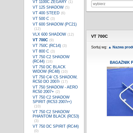
VT 1100C ZEGARY
(1)
wybierz
VT 125 SHADOW
(5)
VT 400 STEED
(6)
VT 500 C
(3)
VT 600 SHADOW (PC21)
(12)
VLX 600 SHADOW
(12)
VT 700C
VT 700C
(9)
VT 750C (RC14)
(3)
Sortuj wg:
▲ Nazwa prod
VT 800 C
(3)
VT 750 C2 SHADOW
(RC44)
(18)
BAGAŻNIK 
VT 750 DC BLACK
WIDOW (RC48)
(10)
VT 750 C4/ C5 SHADOW,
RC50 DO 2007r
(17)
VT 750 SHADOW - AERO
RC50 2007+
(2)
VT 750 C2 SHADOW
SPIRIT (RC53 2007r+)
(10)
VT 750 C2 SHADOW
PHANTOM BLACK (RC53)
(3)
VT 750 DC SPIRIT (RC44)
(0)