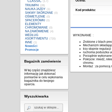
Ocena:
CLASSIC
(17)
TRIUMPH
(28)
NAUKA JAZDY
(1)
Kod produktu:
SAKWY SKÓRZANE
(0)
OŚWIETLENIE
(0)
SPACERÓWKI
(0)
ELEMENTY
CHROMOWANE
(0)
NA ZAMÓWIENIE
(4)
WEDŁUG
WYKONANIE :
ASORTYMENTU
(720)
Zrobione z blach pre
INNE
(1)
Mechanizm składając
Nowości
trzy stopnie regulacji
Promocje
ruchoma poduszka u
Porządnie wykonane
Pokrycie: miedź, nik
Bagażnik zamówienie
chromu.
Montaż : za pomocą m
W tej części znajdziesz
informację jak dokonać
pomiarów w celu wykonania
bagażnika do twojego
oparcia.
Wyszukiwarka