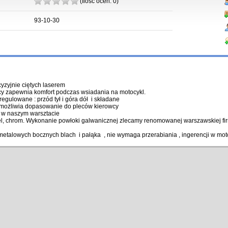
(Ilość ocen:
0
)
93-10-30
cyzyjnie ciętych laserem
y zapewnia komfort podczas wsiadania na motocykl.
 regulowane : przód tył i góra dół i składane
możliwia dopasowanie do pleców kierowcy
 w naszym warsztacie
iel, chrom. Wykonanie powłoki galwanicznej zlecamy renomowanej warszawskiej fi
etalowych bocznych blach i pałąka , nie wymaga przerabiania , ingerencji w mot