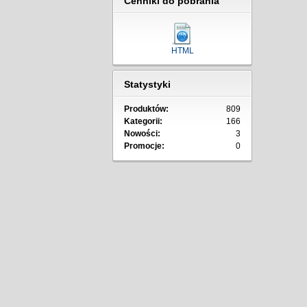
Cenniki do pobrania
HTML
Statystyki
Produktów:
809
Kategorii:
166
Nowości:
3
Promocje:
0