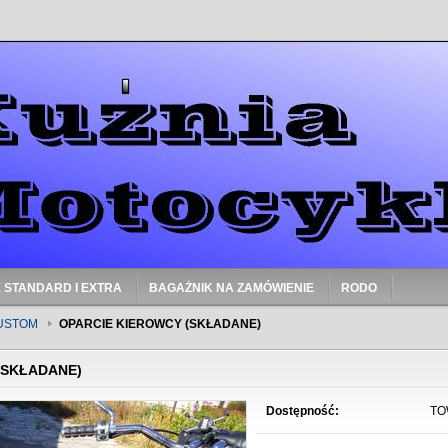
 STANDARD I EXTRA
BAGAŻNIK NA ZAMÓWIENIE
RODO
CUSTOM
OPARCIE KIEROWCY (SKŁADANE)
(SKŁADANE)
Dostępność:
TO