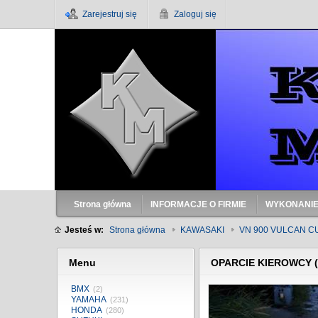
Zarejestruj się
Zaloguj się
Strona główna
INFORMACJE O FIRMIE
WYKONANIE
Jesteś w:
Strona główna
KAWASAKI
VN 900 VULCAN 
Menu
OPARCIE KIEROWCY 
BMX
(2)
YAMAHA
(231)
HONDA
(280)