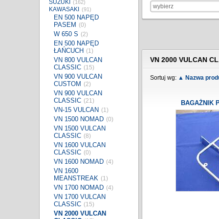
SUZUKI
(162)
wybierz
KAWASAKI
(91)
EN 500 NAPĘD
PASEM
(0)
W 650 S
(2)
EN 500 NAPĘD
ŁAŃCUCH
(1)
VN 2000 VULCAN CL
VN 800 VULCAN
CLASSIC
(15)
VN 900 VULCAN
Sortuj wg:
▲ Nazwa prod
CUSTOM
(2)
VN 900 VULCAN
CLASSIC
(21)
BAGAŻNIK 
VN-15 VULCAN
(1)
VN 1500 NOMAD
(0)
VN 1500 VULCAN
CLASSIC
(8)
VN 1600 VULCAN
CLASSIC
(0)
VN 1600 NOMAD
(4)
VN 1600
MEANSTREAK
(1)
VN 1700 NOMAD
(4)
VN 1700 VULCAN
CLASSIC
(15)
VN 2000 VULCAN