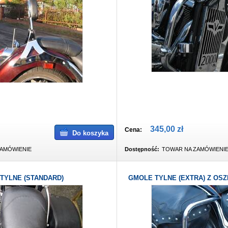
345,00 zł
Cena:
Do koszyka
AMÓWIENIE
Dostępność:
TOWAR NA ZAMÓWIENI
TYLNE (STANDARD)
GMOLE TYLNE (EXTRA) Z OS