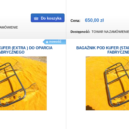
Do koszyka
650,00 zł
Cena:
AMÓWIENIE
Dostępność:
TOWAR NA ZAMÓWIENI
nowość
UFER (EXTRA ) DO OPARCIA
BAGAŻNIK POD KUFER (STA
ABRYCZNEGO
FABRYCZN