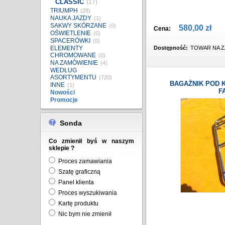
CLASSIC
(17)
TRIUMPH
(28)
NAUKA JAZDY
(1)
SAKWY SKÓRZANE
(0)
580,00 zł
Cena:
OŚWIETLENIE
(0)
SPACERÓWKI
(0)
ELEMENTY
Dostępność:
TOWAR NA Z
CHROMOWANE
(0)
NA ZAMÓWIENIE
(4)
WEDŁUG
ASORTYMENTU
(720)
BAGAŻNIK POD K
INNE
(1)
F
Nowości
Promocje
Sonda
Co zmienił byś w naszym
sklepie ?
Proces zamawiania
Szatę graficzną
Panel klienta
Proces wyszukiwania
Kartę produktu
Nic bym nie zmienił