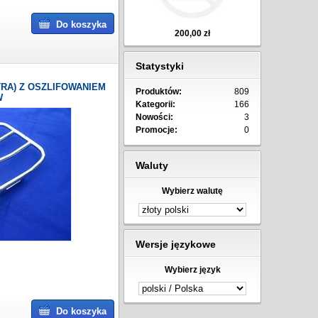
Do koszyka
200,00 zł
Statystyki
RA) Z OSZLIFOWANIEM
Produktów:
809
W
Kategorii:
166
Nowości:
3
Promocje:
0
Waluty
Wybierz walutę
Wersje językowe
Wybierz język
Do koszyka