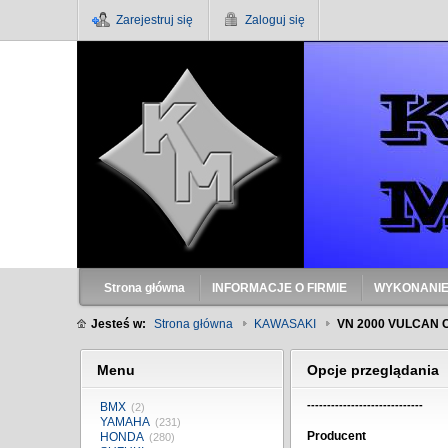
Zarejestruj się
Zaloguj się
Strona główna
INFORMACJE O FIRMIE
WYKONANIE
Jesteś w:
Strona główna
KAWASAKI
VN 2000 VULCAN 
Menu
Opcje przeglądania
-----------------------------
BMX
(2)
YAMAHA
(231)
Producent
HONDA
(280)