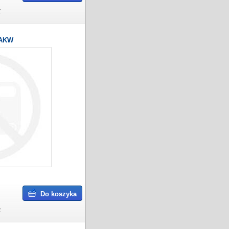
E
AKW
Do koszyka
E